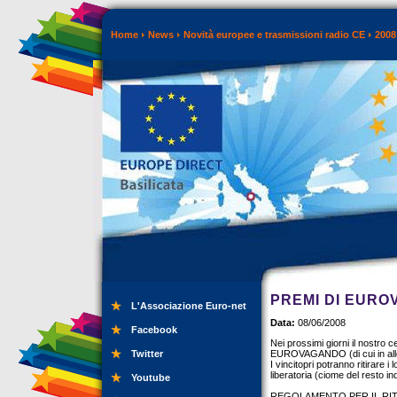
Home
News
Novità europee e trasmissioni radio CE
2008
PREMI DI EUR
L'Associazione Euro-net
Data:
08/06/2008
Facebook
Nei prossimi giorni il nostro c
Twitter
EUROVAGANDO (di cui in alleg
I vincitopri potranno ritirare 
liberatoria (ciome del resto i
Youtube
REGOLAMENTO PER IL RIT