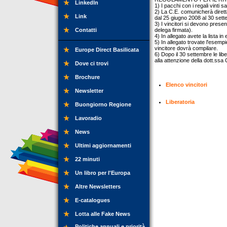
LinkedIn
1) I pacchi con i regali vinti s
2) La C.E. comunicherà diretta
Link
dal 25 giugno 2008 al 30 set
3) I vincitori si devono prese
Contatti
delega firmata).
4) In allegato avete la lista in 
5) In allegato trovate l'esemp
vincitore dovrà compilare.
Europe Direct Basilicata
6) Dopo il 30 settembre le li
alla attenzione della dott.ssa
Dove ci trovi
Brochure
Elenco vincitori
Newsletter
Liberatoria
Buongiorno Regione
Lavoradio
News
Ultimi aggiornamenti
22 minuti
Un libro per l'Europa
Altre Newsletters
E-catalogues
Lotta alle Fake News
Politiche annuali e priorità