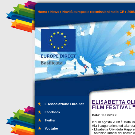
Home
News
Novità europee e trasmissioni radio CE
2008
ELISABETTA OL
L'Associazione Euro-net
FILM FESTIVAL
Facebook
Data:
11/08/2008
Twitter
Ieri 10 agosto 2008 è stata in
Alla inaugurazione ed alla re
Youtube
- Elisabetta Olivi della Rappre
- Antonino Imbesi del nostro 