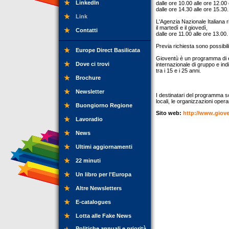
LinkedIn
dalle ore 10.00 alle ore 12.00
dalle ore 14.30 alle ore 15.30.
Link
L'Agenzia Nazionale Italiana r
il martedì e il giovedì,
Contatti
dalle ore 11.00 alle ore 13.00.
Previa richiesta sono possibili 
Europe Direct Basilicata
Gioventù è un programma di e
Dove ci trovi
internazionale di gruppo e indi
tra i 15 e i 25 anni.
Brochure
Newsletter
I destinatari del programma sono
locali, le organizzazioni opera
Buongiorno Regione
Sito web:
http://www.giove
Lavoradio
News
Ultimi aggiornamenti
22 minuti
Un libro per l'Europa
Altre Newsletters
E-catalogues
Lotta alle Fake News
Politiche annuali e priorità