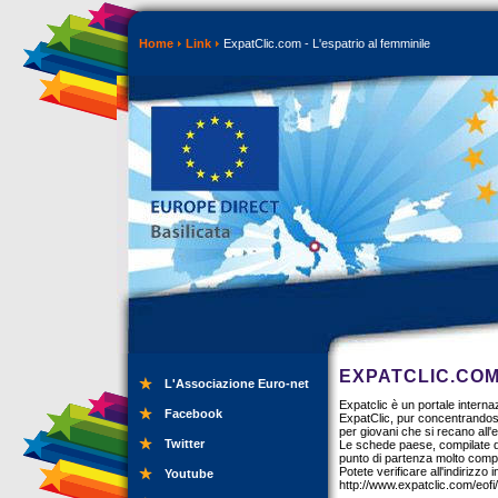
Home
Link
ExpatClic.com - L'espatrio al femminile
EXPATCLIC.COM 
L'Associazione Euro-net
Expatclic è un portale interna
Facebook
ExpatClic, pur concentrandosi
per giovani che si recano all'e
Twitter
Le schede paese, compilate d
punto di partenza molto compl
Potete verificare all'indirizzo i
Youtube
http://www.expatclic.com/eof