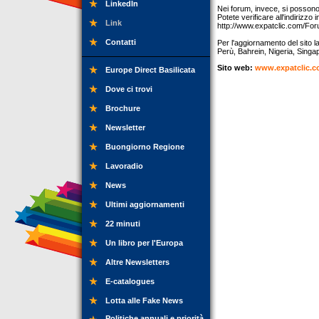
LinkedIn
Nei forum, invece, si possono
Potete verificare all'indirizzo i
Link
http://www.expatclic.com/Fo
Contatti
Per l'aggiornamento del sito 
Perù, Bahrein, Nigeria, Singap
Sito web:
www.expatclic.
Europe Direct Basilicata
Dove ci trovi
Brochure
Newsletter
Buongiorno Regione
Lavoradio
News
Ultimi aggiornamenti
22 minuti
Un libro per l'Europa
Altre Newsletters
E-catalogues
Lotta alle Fake News
Politiche annuali e priorità