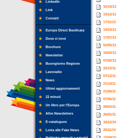
LinkedIn
31/10/13
Link
15/12/12
Contatti
17/11/12
19/10/12
Europe Direct Basilicata
17/07/12
Dove ci trovi
02/05/12
Brochure
10/03/12
Newsletter
07/02/12
Buongiorno Regione
22/12/11
Lavoradio
07/12/11
News
21/10/11
Ultimi aggiornamenti
21/06/11
22 minuti
07/05/11
Un libro per l'Europa
28/02/11
Altre Newsletters
26/01/11
E-catalogues
16/12/10
20/11/10
Lotta alle Fake News
27/09/10
Politiche annuali e priorità