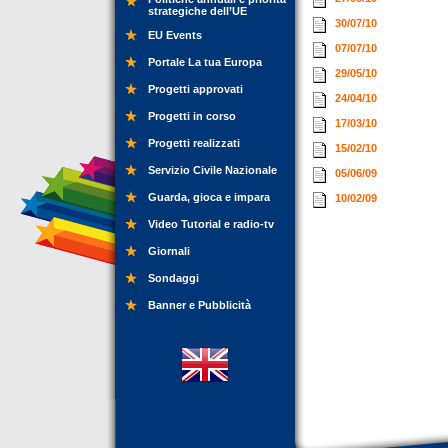
strategiche dell’UE
30/07/10
EU Events
07/07/10
Portale La tua Europa
29/05/10
Progetti approvati
24/04/10
Progetti in corso
17/03/10
Progetti realizzati
15/02/10
Servizio Civile Nazionale
05/06/09
Guarda, gioca e impara
10/02/09
Video Tutorial e radio-tv
Giornali
Sondaggi
Banner e Pubblicità