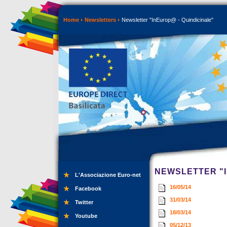
Home
Newsletters
Newsletter "InEurop@ - Quindicinale"
NEWSLETTER "I
L'Associazione Euro-net
16/05/14
Facebook
31/03/14
Twitter
18/03/14
Youtube
05/12/13