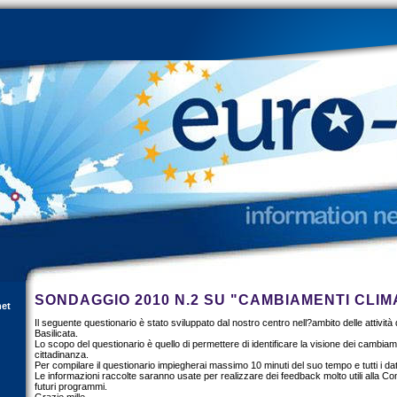
SONDAGGIO 2010 N.2 SU "CAMBIAMENTI CLIMA
net
Il seguente questionario è stato sviluppato dal nostro centro nell?ambito delle attività
Basilicata.
Lo scopo del questionario è quello di permettere di identificare la visione dei cambiame
cittadinanza.
Per compilare il questionario impiegherai massimo 10 minuti del suo tempo e tutti i dat
Le informazioni raccolte saranno usate per realizzare dei feedback molto utili alla 
futuri programmi.