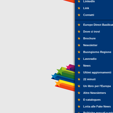
LinkedIn
Link
Contatti
Europe Direct Basilica
Dove ci trovi
Brochure
Newsletter
Buongiorno Regione
Lavoradio
News
Ultimi aggiornamenti
22 minuti
Un libro per l'Europa
Altre Newsletters
E-catalogues
Lotta alle Fake News
Politiche annuali e pri