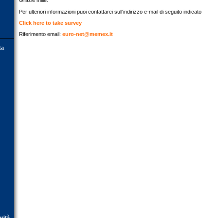
Grazie mille.
Per ulteriori informazioni puoi contattarci sull'indirizzo e-mail di seguito indicato
Click here to take survey
Riferimento email:
euro-net@memex.it
ta
orità