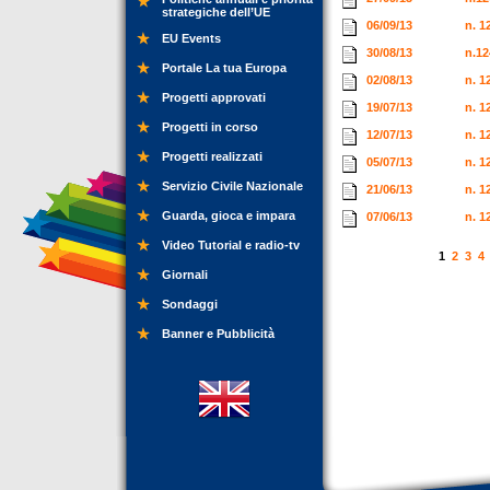
strategiche dell’UE
06/09/13
n. 1
EU Events
30/08/13
n.12
Portale La tua Europa
02/08/13
n. 1
Progetti approvati
19/07/13
n. 1
Progetti in corso
12/07/13
n. 1
Progetti realizzati
05/07/13
n. 1
Servizio Civile Nazionale
21/06/13
n. 1
Guarda, gioca e impara
07/06/13
n. 1
Video Tutorial e radio-tv
1
2
3
4
Giornali
Sondaggi
Banner e Pubblicità