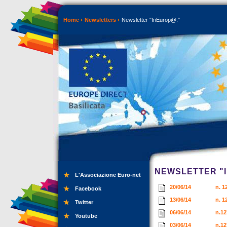
Home
Newsletters
Newsletter "InEurop@."
NEWSLETTER "
L'Associazione Euro-net
20/06/14
n. 1
Facebook
13/06/14
n. 1
Twitter
06/06/14
n.12
Youtube
03/06/14
n.12