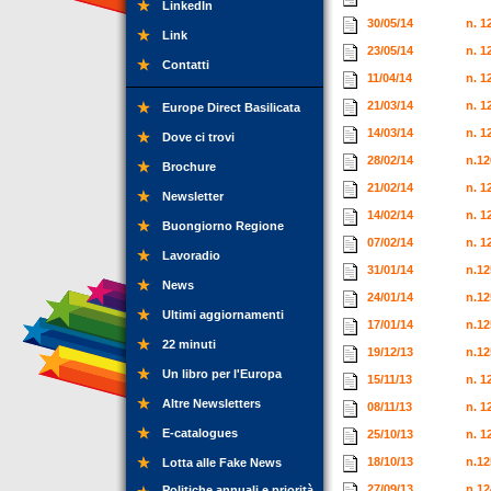
LinkedIn
30/05/14
n. 1
Link
23/05/14
n. 1
Contatti
11/04/14
n. 1
21/03/14
n. 1
Europe Direct Basilicata
14/03/14
n. 1
Dove ci trovi
28/02/14
n.12
Brochure
21/02/14
n. 1
Newsletter
14/02/14
n. 1
Buongiorno Regione
07/02/14
n. 1
Lavoradio
31/01/14
n.12
News
24/01/14
n.12
Ultimi aggiornamenti
17/01/14
n.12
22 minuti
19/12/13
n.12
Un libro per l'Europa
15/11/13
n. 1
Altre Newsletters
08/11/13
n. 1
E-catalogues
25/10/13
n. 1
18/10/13
n.12
Lotta alle Fake News
27/09/13
n.12
Politiche annuali e priorità