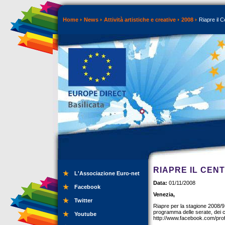
Home
News
Attività artistiche e creative
2008
Riapre il C
RIAPRE IL CEN
L'Associazione Euro-net
Data:
01/11/2008
Facebook
Venezia,
Twitter
Riapre per la stagione 2008/9 
programma delle serate, dei co
Youtube
http://www.facebook.com/pro