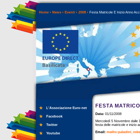
Home
News
Eventi
2008
Festa Matricole E Inizio Anno Ac
FESTA MATRICO
L'Associazione Euro-net
Data:
01/11/2008
Facebook
Mercoledì 5 Novembre dalle 16
Twitter
festa delle matricole e inizio
Email:
mailto:
paladini_robe
Youtube