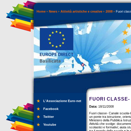
Home
News
Attività artistiche e creative
2008
Fuori clas
FUORI CLASSE
L'Associazione Euro-net
Data:
18/11/2008
Facebook
Fuori classe- Canale scuola-
Twitter
un ponte tra istruzione, orien
Ministero della Pubblica Istru
Attività che svolge: documenta
Youtube
scolastici e formativi; aiuta stu
tra il mondo della scuola e le re