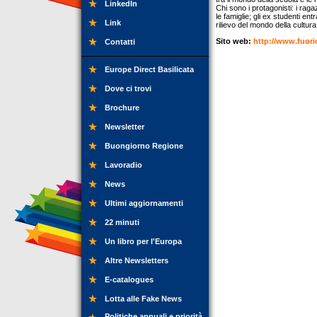
LinkedIn
Chi sono i protagonisti: i raga
le famiglie; gli ex studenti ent
Link
rilievo del mondo della cultur
Sito web:
http://www.fuoric
Contatti
Europe Direct Basilicata
Dove ci trovi
Brochure
Newsletter
Buongiorno Regione
Lavoradio
News
Ultimi aggiornamenti
22 minuti
Un libro per l'Europa
Altre Newsletters
E-catalogues
Lotta alle Fake News
Politiche annuali e priorità