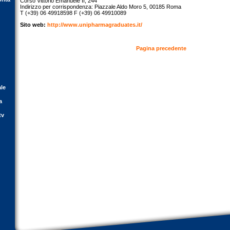
Corso Vittorio Emanuele II, 244
Indirizzo per corrispondenza: Piazzale Aldo Moro 5, 00185 Roma
T (+39) 06 49918598 F (+39) 06 49910089
Sito web:
http://www.unipharmagraduates.it/
Pagina precedente
ale
a
tv