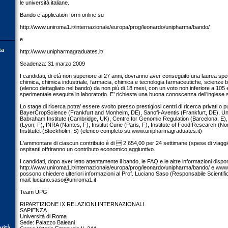
le università italiane.
Bando e application form online su
http://www.uniroma1.it/internazionale/europa/prog/leonardo/unipharma/bando/
e
ta
http://www.unipharmagraduates.it/
Scadenza: 31 marzo 2009
I candidati, di età non superiore ai 27 anni, dovranno aver conseguito una laurea spec
chimica, chimica industriale, farmacia, chimica e tecnologia farmaceutiche, scienze b
(elenco dettagliato nel bando) da non più di 18 mesi, con un voto non inferiore a 10
sperimentale eseguita in laboratorio. E’ richiesta una buona conoscenza dell’inglese sc
Lo stage di ricerca potra’ essere svolto presso prestigiosi centri di ricerca privati o pu
BayerCropScience (Frankfurt and Monheim, DE), Sanofi-Aventis (Frankfurt, DE), Uni
Babraham Institute (Cambridge, UK), Centre for Genomic Regulation (Barcelona, E)
(Lyon, F), INRA (Nantes, F), Institut Curie (Paris, F), Institute of Food Research (N
Institutet (Stockholm, S) (elenco completo su www.unipharmagraduates.it)
L'ammontare di ciascun contributo è di  2.654,00 per 24 settimane (spese di viaggio
ospitanti offriranno un contributo economico aggiuntivo.
I candidati, dopo aver letto attentamente il bando, le FAQ e le altre informazioni disponib
http://www.uniroma1.it/internazionale/europa/prog/leonardo/unipharma/bando/ e www
possono chiedere ulteriori informazioni al Prof. Luciano Saso (Responsabile Scientifico
mail:
luciano.saso@uniroma1.it
Team UPG
RIPARTIZIONE IX RELAZIONI INTERNAZIONALI
SAPIENZA
Università di Roma
Sede: Palazzo Baleani
orità