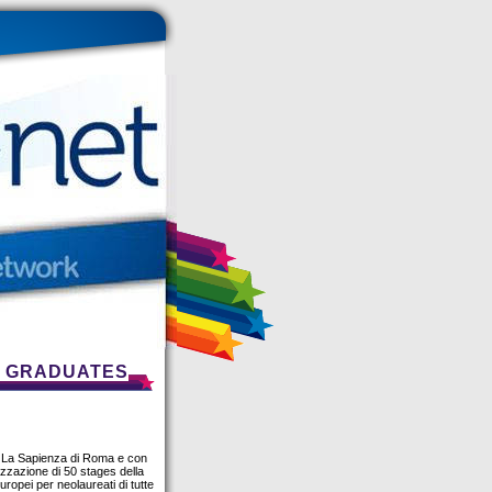
A GRADUATES
tà La Sapienza di Roma e con
izzazione di 50 stages della
uropei per neolaureati di tutte