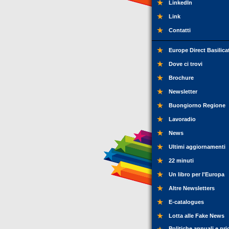
LinkedIn
Link
Contatti
Europe Direct Basilica
Dove ci trovi
Brochure
Newsletter
Buongiorno Regione
Lavoradio
News
Ultimi aggiornamenti
22 minuti
Un libro per l'Europa
Altre Newsletters
E-catalogues
Lotta alle Fake News
Politiche annuali e pri