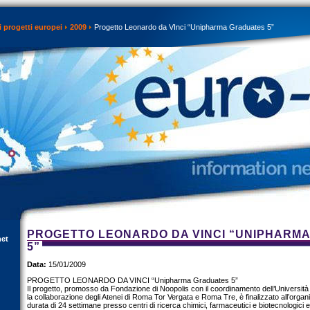
 progetti europei
2009
Progetto Leonardo da VInci “Unipharma Graduates 5”
PROGETTO LEONARDO DA VINCI “UNIPHARM
net
5”
Data:
15/01/2009
PROGETTO LEONARDO DA VINCI “Unipharma Graduates 5”
Il progetto, promosso da Fondazione di Noopolis con il coordinamento dell’Universi
la collaborazione degli Atenei di Roma Tor Vergata e Roma Tre, è finalizzato all’organ
durata di 24 settimane presso centri di ricerca chimici, farmaceutici e biotecnologici e