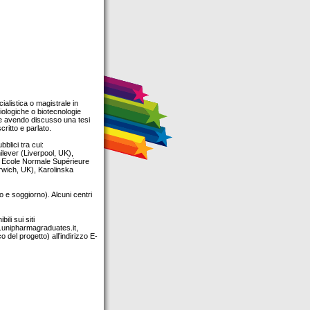
ialistica o magistrale in
iologiche o biotecnologie
5 e avendo discusso una tesi
ritto e parlato.
bblici tra cui:
lever (Liverpool, UK),
, Ecole Normale Supérieure
orwich, UK), Karolinska
 e soggiorno). Alcuni centri
ili sui siti
.unipharmagraduates.it,
 del progetto) all’indirizzo E-