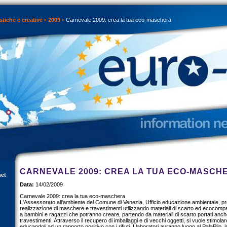
istiche e creative
2009
Carnevale 2009: crea la tua eco-maschera
CARNEVALE 2009: CREA LA TUA ECO-MASCH
net
Data:
14/02/2009
Carnevale 2009: crea la tua eco-maschera
L'Assessorato all'ambiente del Comune di Venezia, Ufficio educazione ambientale, pro
realizzazione di maschere e travestimenti utilizzando materiali di scarto ed ecocompatib
a bambini e ragazzi che potranno creare, partendo da materiali di scarto portati anch
travestimenti. Attraverso il recupero di imballaggi e di vecchi oggetti, si vuole stimolar
educandoli ad un rapporto positivo con i rifiuti. I laboratori avranno luogo al PalaPlip, 