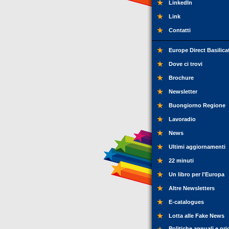
LinkedIn
Link
Contatti
Europe Direct Basilica
Dove ci trovi
Brochure
Newsletter
Buongiorno Regione
Lavoradio
News
Ultimi aggiornamenti
22 minuti
Un libro per l'Europa
Altre Newsletters
E-catalogues
Lotta alle Fake News
Politiche annuali e pri