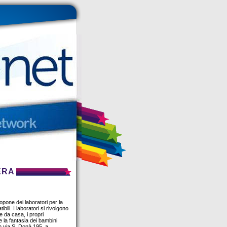
ERA
pone dei laboratori per la
ili. I laboratori si rivolgono
e da casa, i propri
e la fantasia dei bambini
in via S. Donà 195, a