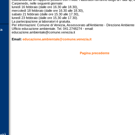
Carpenedo, nelle seguenti giornate:
lunedì 16 febbraio (dalle ore 16.30 alle 18.30),
mercoledì 18 febbraio (dalle ore 16.30 alle 18.30),
sabato 21 febbraio (dalle ore 15.30 alle 17.30),
lunedì 23 febbraio (dalle ore 15.30 alle 17.30).
La partecipazione ai laboratori è gratuita.
Per informazioni: Comune di Venezia, Assessorato all'Ambiente - Direzione Ambiente e
Ufficio educazione ambientale. Tel. 041.2748274 - email:
ta
educazione.ambientale@comune.venezia.it
Email:
educazione.ambientale@comune.venezia.it
Pagina precedente
orità