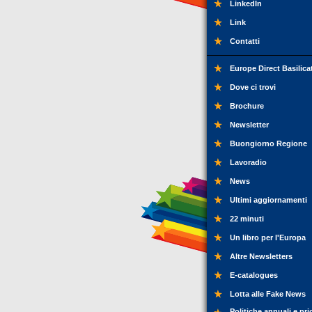
LinkedIn
Link
Contatti
Europe Direct Basilica
Dove ci trovi
Brochure
Newsletter
Buongiorno Regione
Lavoradio
News
Ultimi aggiornamenti
22 minuti
Un libro per l'Europa
Altre Newsletters
E-catalogues
Lotta alle Fake News
Politiche annuali e pri