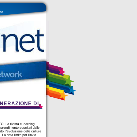
to
NERAZIONE DI
a rivista eLearning
apprendimento suscitati dalle
to, l'evoluzione delle culture
 La data limite per l'invio