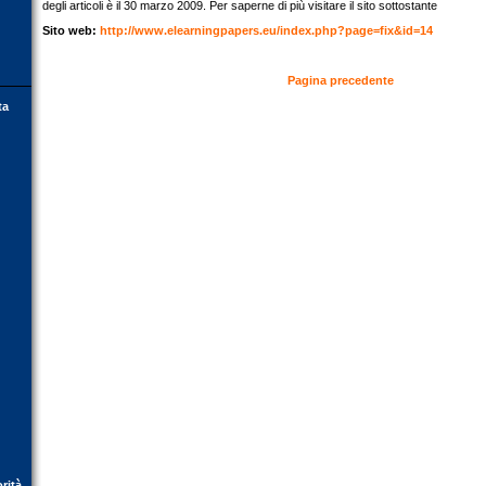
degli articoli è il 30 marzo 2009. Per saperne di più visitare il sito sottostante
Sito web:
http://www.elearningpapers.eu/index.php?page=fix&id=14
Pagina precedente
ta
orità