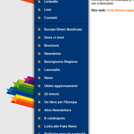
LinkedIn
sito sottostante
Link
Sito web:
http://www.expo
Contatti
Europe Direct Basilicata
Dove ci trovi
Brochure
Newsletter
Buongiorno Regione
Lavoradio
News
Ultimi aggiornamenti
22 minuti
Un libro per l'Europa
Altre Newsletters
E-catalogues
Lotta alle Fake News
Politiche annuali e priorità