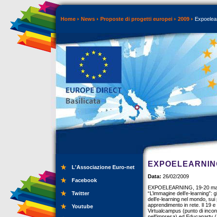
Home
News
Proposte di progetti europei
2009
Expoelear
EXPOELEARNIN
L'Associazione Euro-net
Data:
26/02/2009
Facebook
EXPOELEARNING, 19-20 marz
Twitter
“L’immagine dell’e-learning”: 
dell’e-learning nel mondo, sui 
apprendimento in rete. Il 19 e 
Youtube
Virtualcampus (punto di incont
nell’impresa) ed Educaparty (a