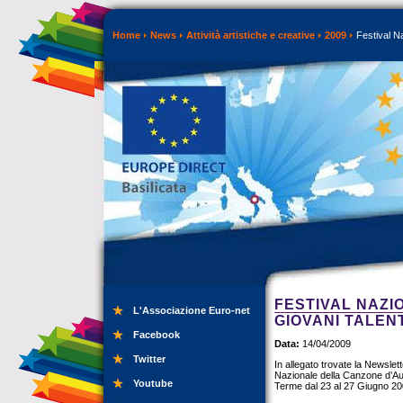
Home
News
Attività artistiche e creative
2009
Festival Na
FESTIVAL NAZI
L'Associazione Euro-net
GIOVANI TALENT
Facebook
Data:
14/04/2009
Twitter
In allegato trovate la Newslett
Nazionale della Canzone d’Auto
Youtube
Terme dal 23 al 27 Giugno 20