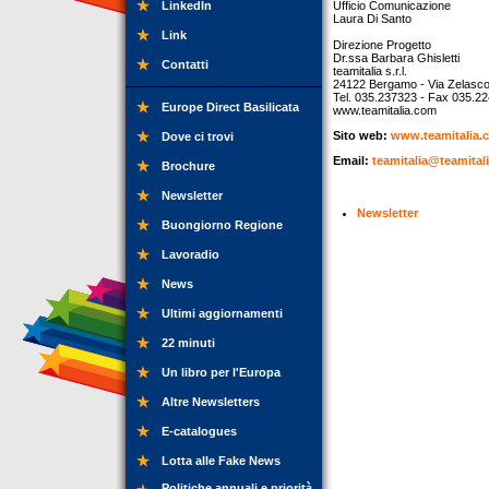
LinkedIn
Ufficio Comunicazione
Laura Di Santo
Link
Direzione Progetto
Dr.ssa Barbara Ghisletti
Contatti
teamitalia s.r.l.
24122 Bergamo - Via Zelasco
Tel. 035.237323 - Fax 035.2
Europe Direct Basilicata
www.teamitalia.com
Sito web:
www.teamitalia.
Dove ci trovi
Email:
teamitalia@teamital
Brochure
Newsletter
Newsletter
Buongiorno Regione
Lavoradio
News
Ultimi aggiornamenti
22 minuti
Un libro per l'Europa
Altre Newsletters
E-catalogues
Lotta alle Fake News
Politiche annuali e priorità