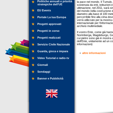
Politiche annuali e priorità
la pace nel mondo. Il Tumulo, 
strategiche dell’UE
sostenuta da enti, istituzioni 
ultimazione, nel 2011, sarà si
EU Events
del mondo nella costruzione d
diametro alla base di 100 metr
percorribile fino alla cima do
Portale La tua Europa
verrà utilizzato per la mostra
internazionale per l'informazio
Progetti approvati
archivio multimediale.
Progetti in corso
Il vostro Ente, come già hanno
Norimberga, Magdeburgo, Gerus
Progetti realizzati
cui pietre sono già in mostra
dell’Ente, unitamente ad un co
informazioni)
Servizio Civile Nazionale
Guarda, gioca e impara
•
altre informazioni
Video Tutorial e radio-tv
Giornali
Sondaggi
Banner e Pubblicità