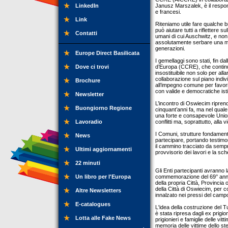
LinkedIn
Janusz Marszalek, è il respon
e francesi.
Link
Riteniamo utile fare qualche
può aiutare tutti a riflettere s
Contatti
umani di cui Auschwitz, e non 
assolutamente serbare una mem
generazioni.
Europe Direct Basilicata
I gemellaggi sono stati, fin da
Dove ci trovi
d’Europa (CCRE), che continua t
insostituibile non solo per alla
collaborazione sul piano indi
Brochure
all’impegno comune per favor
con valide e democratiche istit
Newsletter
L’incontro di Oswiecim riprend
Buongiorno Regione
cinquant’anni fa, ma nel quale
una forte e consapevole Unione
Lavoradio
conflitti ma, soprattutto, alla vio
I Comuni, strutture fondamenta
News
partecipare, portando testimo
il cammino tracciato da sempr
Ultimi aggiornamenti
provvisorio dei lavori e la sch
22 minuti
Gli Enti partecipanti avranno l
Un libro per l'Europa
commemorazione del 69° anniv
della propria Città, Provincia
della Città di Oswiecim, per c
Altre Newsletters
innalzato nei pressi del campo
E-catalogues
L'idea della costruzione del 
è stata ripresa dagli ex prigi
Lotta alle Fake News
prigionieri e famiglie delle v
memoria delle vittime dello st