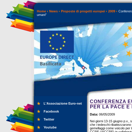
Home
News
Proposte di progetti europei
2009
Conferenza
umani”
CONFERENZA EU
L'Associazione Euro-net
PER LA PACE E 
Facebook
Data:
06/05/2009
Twitter
Nei giorni 13-15 giugno p.v.,
che i tedeschi ribattezzarono
Youtube
gemellaggi come veicolo per la
CCRE (AICCRE) in collaborazio