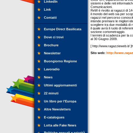
LinkedIn
sistemi e delle reti informatic
Comunicazioni.
Link
ReW è rivolto ai ragazzi di 14
il mondo del web sia per scopi d
Contatti
ragazzi nel percorso conosciti
intende premiare le migliori i
scegliere tra due modalità di 
il quale avrà il ruolo di refere
Europe Direct Basilicata
sezione cortometraggio.
I termini di scadenza per la co
Dove ci trovi
al 30 Giugno 2009.
Brochure
[ http://www.ragazzieweb.it/ ]
Sito web:
http://www.ragaz
Newsletter
Buongiorno Regione
Lavoradio
News
Ultimi aggiornamenti
22 minuti
Un libro per l'Europa
Altre Newsletters
E-catalogues
Lotta alle Fake News
Politiche annuali e priorità