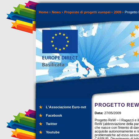
Home
News
Proposte di progetti europei
2009
Progetto 
PROGETTO REW –
L'Associazione Euro-net
Data:
27/05/2009
Facebook
Progetto ReW – I Ragazzi e i
Twitter
ReW (abbreviazione della paro
che nasce con l’intento di dare
acquisite autonomamente e rip
Youtube
problematiche ad esso associat
CASPUR, Dipartimento di Infor