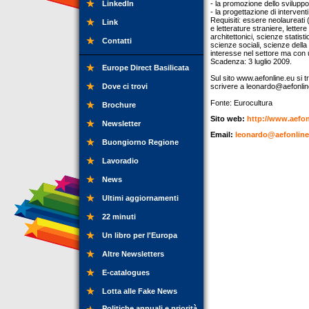
LinkedIn
- la promozione dello sviluppo
- la progettazione di intervent
Requisiti: essere neolaureati (
Link
e letterature straniere, letter
architettonici, scienze statisti
Contatti
scienze sociali, scienze della
interesse nel settore ma con 
Scadenza: 3 luglio 2009.
Europe Direct Basilicata
Sul sito www.aefonline.eu si t
Dove ci trovi
scrivere a
leonardo@aefonlin
Fonte: Eurocultura
Brochure
Sito web:
http://www.aefon
Newsletter
Email:
leonardo@aefonline
Buongiorno Regione
Lavoradio
News
Ultimi aggiornamenti
22 minuti
Un libro per l'Europa
Altre Newsletters
E-catalogues
Lotta alle Fake News
Politiche annuali e priorità