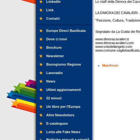
LinkedIn
Lo staff della Dimora dei Caval
Link
LA DIMORA DEI CAVALIERI ...
Contatti
"Passione, Cultura, Tradizione
Europe Direct Basilicata
Segnalato da La Guida dei Rist
Dove ci trovi
www.dimoracavalieri.it
www.dimoracavalieri.com
www.volodellangelo.com
Brochure
www.comune.vagliobasilicata.
Newsletter
Buongiorno Regione
Manifesto
Lavoradio
News
Ultimi aggiornamenti
22 minuti
Un libro per l'Europa
Altre Newsletters
E-catalogues
Lotta alle Fake News
Politiche annuali e priorità