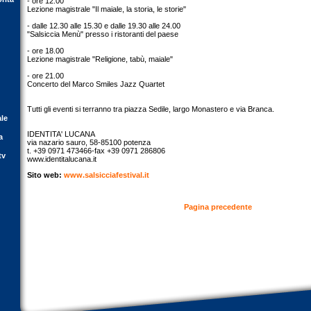
- ore 12.00
Lezione magistrale "Il maiale, la storia, le storie"
- dalle 12.30 alle 15.30 e dalle 19.30 alle 24.00
"Salsiccia Menù" presso i ristoranti del paese
- ore 18.00
Lezione magistrale "Religione, tabù, maiale"
- ore 21.00
Concerto del Marco Smiles Jazz Quartet
Tutti gli eventi si terranno tra piazza Sedile, largo Monastero e via Branca.
ale
IDENTITA' LUCANA
a
via nazario sauro, 58-85100 potenza
t. +39 0971 473466-fax +39 0971 286806
tv
www.identitalucana.it
Sito web:
www.salsicciafestival.it
Pagina precedente