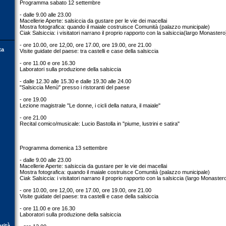
Programma sabato 12 settembre
- dalle 9.00 alle 23.00
Macellerie Aperte: salsiccia da gustare per le vie dei macellai
Mostra fotografica: quando il maiale costruisce Comunità (palazzo municipale)
Ciak Salsiccia: i visitatori narrano il proprio rapporto con la salsiccia(largo Monastero
- ore 10.00, ore 12,00, ore 17.00, ore 19.00, ore 21.00
ta
Visite guidate del paese: tra castelli e case della salsiccia
- ore 11.00 e ore 16.30
Laboratori sulla produzione della salsiccia
- dalle 12.30 alle 15.30 e dalle 19.30 alle 24.00
"Salsiccia Menù" presso i ristoranti del paese
- ore 19.00
Lezione magistrale "Le donne, i cicli della natura, il maiale"
- ore 21.00
Recital comico/musicale: Lucio Bastolla in "piume, lustrini e satira"
Programma domenica 13 settembre
- dalle 9.00 alle 23.00
Macellerie Aperte: salsiccia da gustare per le vie dei macellai
Mostra fotografica: quando il maiale costruisce Comunità (palazzo municipale)
Ciak Salsiccia: i visitatori narrano il proprio rapporto con la salsiccia (largo Monaster
- ore 10.00, ore 12,00, ore 17.00, ore 19.00, ore 21.00
Visite guidate del paese: tra castelli e case della salsiccia
- ore 11.00 e ore 16.30
Laboratori sulla produzione della salsiccia
orità