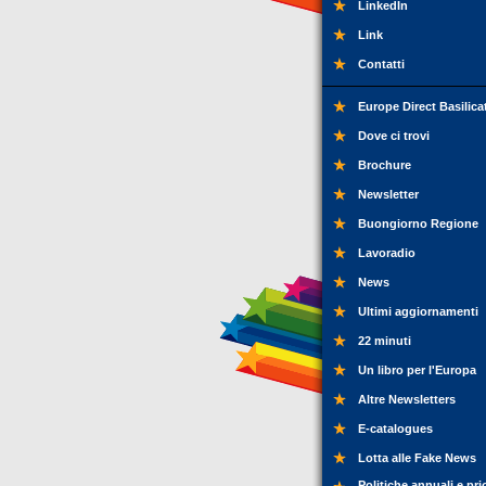
LinkedIn
Link
Contatti
Europe Direct Basilica
Dove ci trovi
Brochure
Newsletter
Buongiorno Regione
Lavoradio
News
Ultimi aggiornamenti
22 minuti
Un libro per l'Europa
Altre Newsletters
E-catalogues
Lotta alle Fake News
Politiche annuali e pri