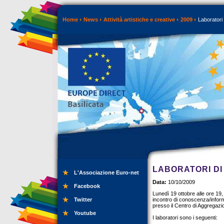
Home
News
Attività artistiche e creative
2009
Laboratori 
LABORATORI DI 
L'Associazione Euro-net
Data:
10/10/2009
Facebook
Lunedì 19 ottobre alle ore 19, 
Twitter
incontro di conoscenza/inform
presso il Centro di Aggregazi
Youtube
I laboratori sono i seguenti: