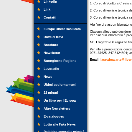
LinkedIn
1. Corso di Scrittura Creativ
Link
2. Corso di teoria e tecnica de
Contatti
3. Corso di teoria e tecnica c
Alla fine di ciascun laboratori
Europe Direct Basilicata
Ciascun allievo può decidere d
Per ciascun laboratorio è pre
Dove ci trovi
NB. I ragazzi e le ragazze fin
Brochure
Per info e prenotazioni, contat
Newsletter
0971.37625; 347.3124504;
la
Email:
lasettima.arte@libero
Buongiorno Regione
Lavoradio
News
Ultimi aggiornamenti
22 minuti
Un libro per l'Europa
Altre Newsletters
E-catalogues
Lotta alle Fake News
Politiche annuali e priorità