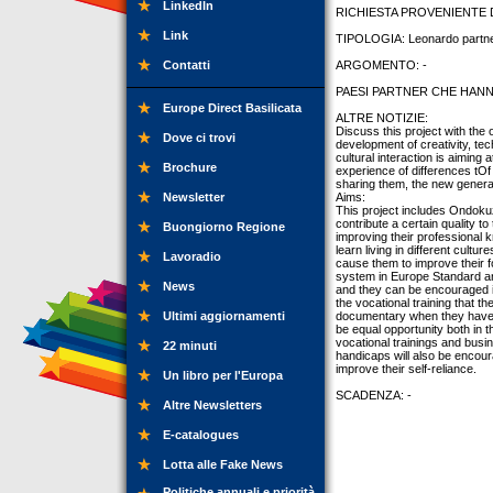
LinkedIn
RICHIESTA PROVENIENTE DA:
Link
TIPOLOGIA: Leonardo partner
Contatti
ARGOMENTO: -
PAESI PARTNER CHE HANNO
Europe Direct Basilicata
ALTRE NOTIZIE:
Discuss this project with the 
Dove ci trovi
development of creativity, te
cultural interaction is aiming
Brochure
experience of differences tOf
sharing them, the new generat
Newsletter
Aims:
This project includes Ondokuz
contribute a certain quality t
Buongiorno Regione
improving their professional k
learn living in different cultu
Lavoradio
cause them to improve their f
system in Europe Standard an
News
and they can be encouraged in
the vocational training that t
Ultimi aggiornamenti
documentary when they have ful
be equal opportunity both in th
vocational trainings and busi
22 minuti
handicaps will also be encour
improve their self-reliance.
Un libro per l'Europa
SCADENZA: -
Altre Newsletters
E-catalogues
Lotta alle Fake News
Politiche annuali e priorità