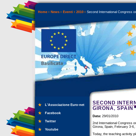
Home
News
Eventi
2010
Second International Congress on
SECOND INTERN
L'Associazione Euro-net
GIRONA, SPAIN
Facebook
Data:
29/01/2010
Twitter
2nd International Congress on
Girona, Spain, February 3-6,
Youtube
Today, the teaching activity p