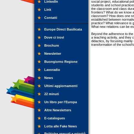
LinkedIn
social project, educational p
students and school practices
the classroom and class durat
Link
frontiers? What do we know abo
classroom? How does one stud
Contatti
established between normative
practice? What relevance is gi
What new relations can be es
Europe Direct Basilicata
Beyond the adherence to the s
Dove ci trovi
a teaching activity, and they c
didactics, by focusing mainly
transformation of the school’
Brochure
Newsletter
Buongiorno Regione
Lavoradio
News
Ultimi aggiornamenti
22 minuti
Un libro per l'Europa
Altre Newsletters
E-catalogues
Lotta alle Fake News
Politiche annuali e priorità