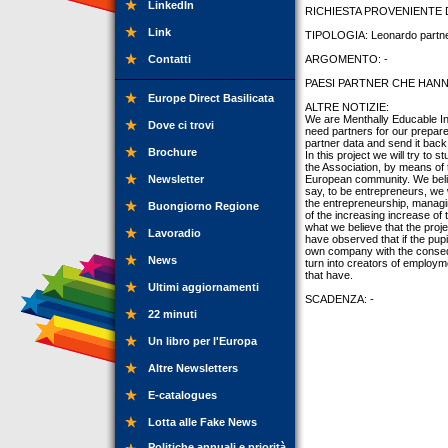
LinkedIn
RICHIESTA PROVENIENTE DA:
Link
TIPOLOGIA: Leonardo partner
Contatti
ARGOMENTO: -
PAESI PARTNER CHE HANNO
Europe Direct Basilicata
ALTRE NOTIZIE:
We are Menthally Educable In
Dove ci trovi
need partners for our prepared
partner data and send it back
Brochure
In this project we will try to 
the Association, by means of t
Newsletter
European community. We believ
say, to be entrepreneurs, we 
the entrepreneurship, managin
Buongiorno Regione
of the increasing increase of
what we believe that the proj
Lavoradio
have observed that if the pupi
own company with the conseque
News
turn into creators of employme
that have.
Ultimi aggiornamenti
SCADENZA: -
22 minuti
Un libro per l'Europa
Altre Newsletters
E-catalogues
Lotta alle Fake News
Politiche annuali e priorità