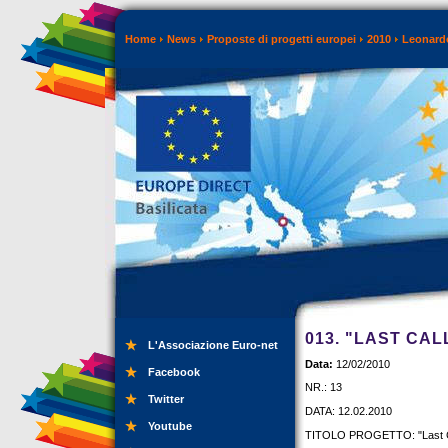
Home
News
Proposte di progetti europei
2010
Leonardo
013. "LAST CA
L'Associazione Euro-net
Data:
12/02/2010
Facebook
NR.: 13
Twitter
DATA: 12.02.2010
Youtube
TITOLO PROGETTO: "Last Cal