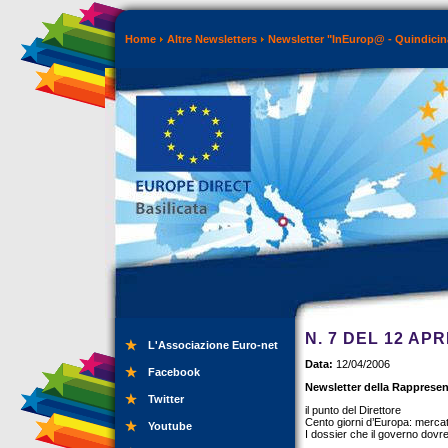
Home
Altre Newsletters
Newsletter "InEurop@ - Quindicin
N. 7 DEL 12 APR
L'Associazione Euro-net
Data:
12/04/2006
Facebook
Newsletter della Rappresen
Twitter
il punto del Direttore
Cento giorni d’Europa: mercat
Youtube
I dossier che il governo dovreb