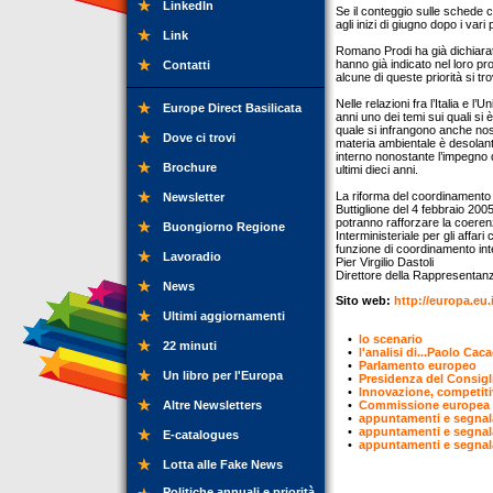
LinkedIn
Se il conteggio sulle schede c
agli inizi di giugno dopo i vari 
Link
Romano Prodi ha già dichiarato
hanno già indicato nel loro pr
Contatti
alcune di queste priorità si tr
Nelle relazioni fra l’Italia e 
Europe Direct Basilicata
anni uno dei temi sui quali si 
quale si infrangono anche nostr
Dove ci trovi
materia ambientale è desolante
interno nonostante l’impegno d
Brochure
ultimi dieci anni.
La riforma del coordinamento i
Newsletter
Buttiglione del 4 febbraio 20
potranno rafforzare la coerenz
Buongiorno Regione
Interministeriale per gli affari
funzione di coordinamento in
Lavoradio
Pier Virgilio Dastoli
Direttore della Rappresentan
News
Sito web:
http://europa.eu.
Ultimi aggiornamenti
•
lo scenario
22 minuti
•
l'analisi di...Paolo Cac
•
Parlamento europeo
Un libro per l'Europa
•
Presidenza del Consigl
•
Innovazione, competitiv
Altre Newsletters
•
Commissione europea
•
appuntamenti e segnal
•
appuntamenti e segnal
E-catalogues
•
appuntamenti e segnal
Lotta alle Fake News
Politiche annuali e priorità