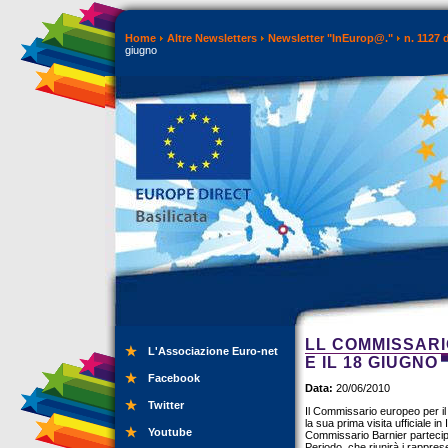
Home
Altre Newsletters
Newsletter "InEurop@."
n. 1127 
giugno
LL COMMISSARIO
L'Associazione Euro-net
E IL 18 GIUGNO
Facebook
Data:
20/06/2010
Twitter
Il Commissario europeo per il 
la sua prima visita ufficiale in
Youtube
Commissario Barnier parteciper
Periodo, che riunirà i rappres