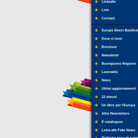
LinkedIn
Link
Contatti
Europe Direct Basilica
Dove ci trovi
Brochure
Newsletter
Buongiorno Regione
Lavoradio
News
Ultimi aggiornamenti
22 minuti
Un libro per l'Europa
Altre Newsletters
E-catalogues
Lotta alle Fake News
Politiche annuali e pri