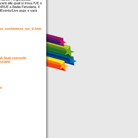
anti alle quali si trova l'UE e
ell'IUE a Badia Fiesolana. Il
ndEvents/Live.aspx e sarà
roso_conferenza_iue_it.htm
i Stati coinvolti
nziarie
ro