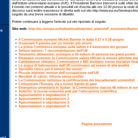
dall'Istituto universitario europeo (IUE). Il Presidente Barroso interverrà sulle sfide dav
il mondo nel contesto attuale e le possibili vie d'uscita alle ore 12.00 presso la sede d
discorso sarà inoltre trasmesso in diretta web sul sito http://www.eui.eu/SeminarsA
seguito da una breve sessione di dibattito.
Potete continuare a leggere l'articolo sul sito riportato di seguito.
Sito web:
http://ec.europa.eu/italia/attualita/primo_piano/aff_economici/bar
ta
•
ll Commissario europeo Michel Barnier in Italia il 17 e il 18 giugno
•
Osservare il pianeta per un mondo più sicuro
•
La prima Conferenza europea sulla salute e il benessere dei giovani
•
Settore lattiero: 7 raccomandazioni dell’UE
•
Strumento alimentare: sostegno a 50 milioni di persone nei paesi poveri
•
Disavanzi eccessivi: la Commissione valuta efficaci le misure adottate dagl
•
Cambiamenti climatici: Commissione e BEI studiano nuove iniziative fina
•
Le acque di balneazione dell'UE continuano ad essere di alta qualità
•
Sportello Unico per il settore dei servizi
•
Piccole imprese: motore dell'occupazione nell'UE
•
Mondiali di calcio: Vittoria senza confini
•
La Commissione istituisce la certificazione dei biocarburanti sostenibili
•
Comunicare l'Europa, via a nuovo bando di gara
•
Emergenza umanitaria in Sudan: la Commissione stanzia 46 milioni di eu
•
Scientix: la nuova comunità web per l'educazione scientifica
•
Appuntamenti e segnalazioni 1
•
Appuntamenti e segnalazioni 2
•
Appuntamenti e segnalazioni 3
•
Appuntamenti e segnalazioni 4
Pagina precedente
orità