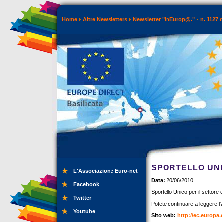
Home
Altre Newsletters
Newsletter "InEurop@."
n. 1127 
SPORTELLO UNI
L'Associazione Euro-net
Data:
20/06/2010
Facebook
Sportello Unico per il settore d
Twitter
Potete continuare a leggere l'ar
Youtube
Sito web:
http://ec.europa.