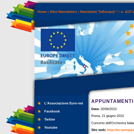
Home
Altre Newsletters
Newsletter "InEurop@."
n. 1127 
APPUNTAMENTI 
L'Associazione Euro-net
Data:
20/06/2010
Facebook
Roma, 21 giugno 2010
Twitter
Concerto dell’Orchestra Itali
Youtube
Sito web:
http://ec.europa.