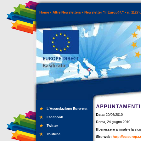
Home
Altre Newsletters
Newsletter "InEurop@."
n. 1127 
APPUNTAMENTI 
L'Associazione Euro-net
Data:
20/06/2010
Facebook
Roma, 24 giugno 2010
Twitter
Il benessere animale e la sicur
Youtube
Sito web:
http://ec.europa.