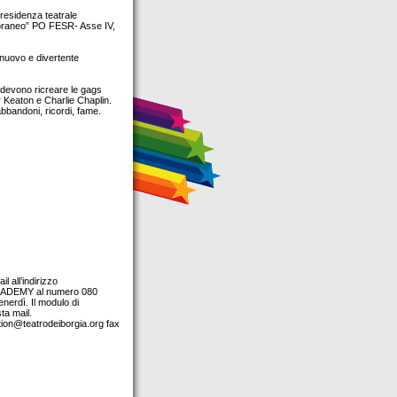
 residenza teatrale
poraneo” PO FESR- Asse IV,
 nuovo e divertente
i devono ricreare le gags
er Keaton e Charlie Chaplin.
 abbandoni, ricordi, fame.
l all’indirizzo
 ACADEMY al numero 080
enerdì. Il modulo di
ta mail.
tion@teatrodeiborgia.org
fax