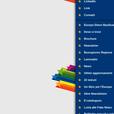
LinkedIn
Link
Contatti
Europe Direct Basilica
Dove ci trovi
Brochure
Newsletter
Buongiorno Regione
Lavoradio
News
Ultimi aggiornamenti
22 minuti
Un libro per l'Europa
Altre Newsletters
E-catalogues
Lotta alle Fake News
Politiche annuali e pri