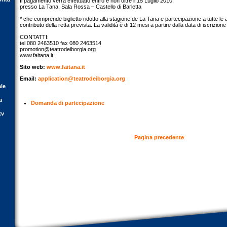
Il pagamento verrà effettuato entro e non oltre il 15 Luglio 2010.
presso La Tana, Sala Rossa – Castello di Barletta
* che comprende biglietto ridotto alla stagione de La Tana e partecipazione a tutte le at
contributo della retta prevista. La validità è di 12 mesi a partire dalla data di iscrizione
CONTATTI:
tel 080 2463510 fax 080 2463514
promotion@teatrodeiborgia.org
www.faitana.it
Sito web:
www.faitana.it
Email:
application@teatrodeiborgia.org
ale
a
Domanda di partecipazione
tv
Pagina precedente