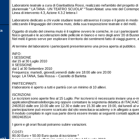
Laboratorio teatrale a cura di Gianbattista Rossi, realizzato nel'ambito del progetto di
pluriennale " LA TANA - UN TEATRO SCUOLA" “Teatri Abitati: una rete del Contem
Linea di intervento 4.3, Azione 4.3.2 lettera I
Laboratorio dedicato a chi vuole studiare teatro attraverso il corpo e il gesto in modo
utilizzando il linguaggio del cinema muto, della sua trasposizione teatrale e del melò.
ta
Oggetto di studio del cinema muto è il ragtime ovvero le comiche, in cui i partecipant
fisico-gestuali e le accelerazioni delle pellicole in bianco e nero degli anni ’20 di Bust
Nel melò il gesto serve per esplorare il territorio dei sentimenti fatto di viaggi,guerre,
Al termine del laboratorio i partecipanti presenteranno una prova aperta al pubblico.
INFO:
I SESSIONE
dal 15 al 30 Luglio 2010
II SESSIONE
dal 1 al 30 Settembre 2010
Frequenza: martedì, giovedì,venerdì dalle ore 18:00 alle ore 20:00
luogo: LA TANA, Sala Rossa – Castello di Barletta
PARTECIPANTI:
il laboratorio è aperto a tutti e partirà con un minimo di 10 allievi.
ISCRIZIONI:
Le iscrizioni sono aperte fino al 15 Luglio. Per iscriversi è necessario inviare una e-mai
application@teatrodeiborgia.org
oppure contattare la segreteria didattica di ITACA
2463510 dalle ore 10.00 alle ore 12.30 e dalle ore 15.30 alle ore 19.00, dal lunedì al v
partecipazione può essere scaricato dal sito www.itaca-academy o in allegato a ques
Il modulo compilato in ogni sua parte dovrà essere inviato ai seguenti contatti
applica
0802463514
I giorni e gli orari fissati potranno subire variazioni.
COSTI:
80.00 Euro + 50.00 Euro quota di iscrizione *
orità