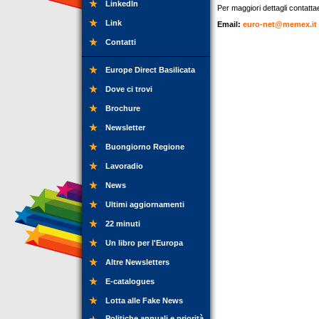
LinkedIn
Per maggiori dettagli contattae
Link
Email:
euro-net@memex.it
Contatti
Europe Direct Basilicata
Dove ci trovi
Brochure
Newsletter
Buongiorno Regione
Lavoradio
News
Ultimi aggiornamenti
22 minuti
Un libro per l'Europa
Altre Newsletters
E-catalogues
Lotta alle Fake News
Politiche annuali e priorità