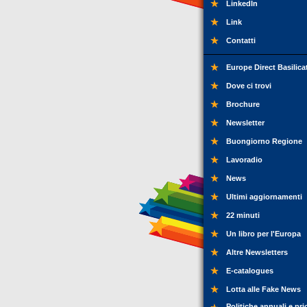
LinkedIn
Link
Contatti
Europe Direct Basilica
Dove ci trovi
Brochure
Newsletter
Buongiorno Regione
Lavoradio
News
Ultimi aggiornamenti
22 minuti
Un libro per l'Europa
Altre Newsletters
E-catalogues
Lotta alle Fake News
Politiche annuali e pri