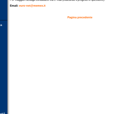
Email:
euro-net@memex.it
Pagina precedente
ta
orità