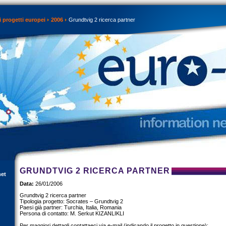
 progetti europei
2006
Grundtvig 2 ricerca partner
GRUNDTVIG 2 RICERCA PARTNER
net
Data:
26/01/2006
Grundtvig 2 ricerca partner
Tipologia progetto: Socrates – Grundtvig 2
Paesi già partner: Turchia, Italia, Romania
Persona di contatto: M. Serkut KIZANLIKLI
Per maggiori dettagli contattaeci via e-mail (indicando il progetto in questione):