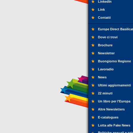
LinkedIn
Link
Contatti
Europe Direct Basilica
Dove ci trovi
Brochure
Newsletter
Buongiorno Regione
Lavoradio
News
Ultimi aggiornamenti
22 minuti
Un libro per l'Europa
Altre Newsletters
E-catalogues
Lotta alle Fake News
Politiche annuali e pri