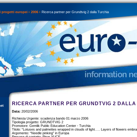
 progetti europei
2006
Ricerca partner per Grundtvig 2 dalla Turchia
RICERCA PARTNER PER GRUNDTVIG 2 DALLA
net
Data:
20/02/2006
Richiesta Urgente: scadenza bando 01 marzo 2006
Tipologia progetto: GRUNDTVIG 2
Promotore: Gemlik Public Education Center - Turchia
Titolo: “Lotuses and palmettes wrapped in clouds of light….. Layers of flowers embra
Argomento: “Needle pinking” in Europa
Persona di contatto: Pinar YUCE