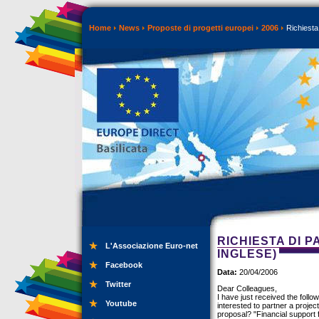
Home
News
Proposte di progetti europei
2006
Richiesta 
RICHIESTA DI 
L'Associazione Euro-net
INGLESE)
Facebook
Data:
20/04/2006
Twitter
Dear Colleagues,
I have just received the foll
Youtube
interested to partner a project
proposal? "Financial support 