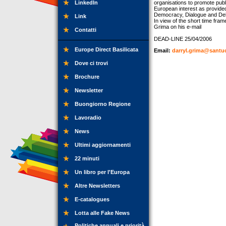
LinkedIn
organisations to promote publi
European interest as provide
Democracy, Dialogue and D
Link
In view of the short time fram
Grima on his e-mail
Contatti
DEAD-LINE 25/04/2006
Europe Direct Basilicata
Email:
darryl.grima@sant
Dove ci trovi
Brochure
Newsletter
Buongiorno Regione
Lavoradio
News
Ultimi aggiornamenti
22 minuti
Un libro per l'Europa
Altre Newsletters
E-catalogues
Lotta alle Fake News
Politiche annuali e priorità