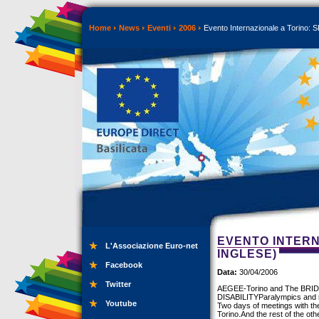
Home
News
Eventi
2006
Evento Internazionale a Torino: 
EVENTO INTERNA
L'Associazione Euro-net
INGLESE)
Facebook
Data:
30/04/2006
Twitter
AEGEE-Torino and The BRIDGE
DISABILITYParalympics and m
Youtube
Two days of meetings with the
Torino.And the rest of the oth