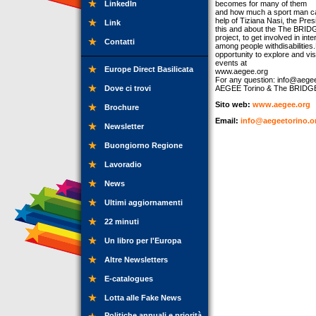
LinkedIn
becomes for many of them
and how much a sport man can 
help of Tiziana Nasi, the Pre
Link
this and about the The BRID
project, to get involved in i
Contatti
among people withdisabilities
opportunity to explore and visi
events at
Europe Direct Basilicata
www.aegee.org
For any question:
info@aegee
Dove ci trovi
AEGEE Torino & The BRIDG
Sito web:
www.aegee.org
Brochure
Email:
info@aegeetorino.o
Newsletter
Buongiorno Regione
Lavoradio
News
Ultimi aggiornamenti
22 minuti
Un libro per l'Europa
Altre Newsletters
E-catalogues
Lotta alle Fake News
Politiche annuali e priorità