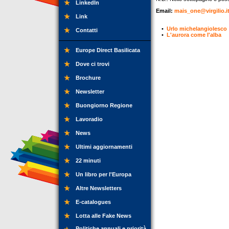
LinkedIn
Email:
mais_one@virgilio.i
Link
•
Urlo michelangiolesco
Contatti
•
L'aurora come l'alba
Europe Direct Basilicata
Dove ci trovi
Brochure
Newsletter
Buongiorno Regione
Lavoradio
News
Ultimi aggiornamenti
22 minuti
Un libro per l'Europa
Altre Newsletters
E-catalogues
Lotta alle Fake News
Politiche annuali e priorità