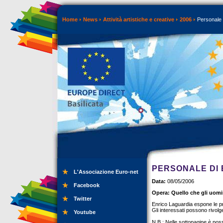
Home
News
Attività artistiche e creative
2006
Personale 
PERSONALE DI 
L'Associazione Euro-net
Data:
08/05/2006
Facebook
Opera: Quello che gli uom
Twitter
Enrico Laguardia espone le pr
Gli interessati possono rivol
Youtube
N.B.: Nelle sottopagine è possi