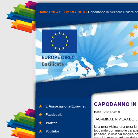
Home
News
Eventi
2010
Capodanno in bici nella Riviera dei
CAPODANNO IN B
L'Associazione Euro-net
Data:
23/11/2010
Facebook
TAORMINA E RIVIERA DEI 
Twitter
Una terra vicina, una terra lo
toccando con mano le caratteri
Youtube
pensare, è un’isola magica da 
su cui la mano sapiente della n