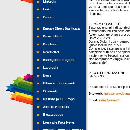
LinkedIn
pietra lavica, il blu intenso de
vivere a fondo tutto questo a
Link
temperatura difficilmente scend
bicicletta.
Contatti
INFORMAZIONI UTILI
Sistemazione: gli indirizzi deg
Europe Direct Basilicata
Trattamento: mezza pensione
Accompagnatore: persona esper
Dove ci trovi
Data: 29/12-2/1.
Durata: 5 giorni con 4 pernott
Brochure
Quota individuale: € 500
Comprende: sistemazione in h
Newsletter
colazione buffet e cene tipic
trasferimento bagagli, assicu
Non comprende: viaggio, beva
Buongiorno Regione
"comprende".
Lavoradio
INFO E PRENOTAZIONI:
News
0444-303001
Ultimi aggiornamenti
Per ulteriori informazioni potet
22 minuti
Sito web:
http://www.jonas
Un libro per l'Europa
Email:
info@jonas.it
Altre Newsletters
E-catalogues
Lotta alle Fake News
Politiche annuali e priorità