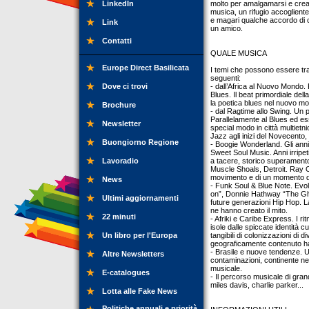
LinkedIn
molto per amalgamarsi e crear
musica, un rifugio accogliente
e magari qualche accordo di ch
Link
un amico.
Contatti
QUALE MUSICA
Europe Direct Basilicata
I temi che possono essere tratt
seguenti:
Dove ci trovi
- dall’Africa al Nuovo Mondo.
Blues. Il beat primordiale della
la poetica blues nel nuovo m
Brochure
- dal Ragtime allo Swing. Un
Parallelamente al Blues ed es
Newsletter
special modo in città multie
Jazz agli inizi del Novecento,
Buongiorno Regione
- Boogie Wonderland. Gli anni
Sweet Soul Music. Anni irripeti
Lavoradio
a tacere, storico superamento
Muscle Shoals, Detroit. Ray 
movimento e di un momento di
News
- Funk Soul & Blue Note. Evo
on”, Donnie Hathway “The Ghetto
Ultimi aggiornamenti
future generazioni Hip Hop. L
ne hanno creato il mito.
22 minuti
- Afriki e Caribe Express. I ri
isole dalle spiccate identità c
Un libro per l'Europa
tangibili di colonizzazioni di
geograficamente contenuto ha g
- Brasile e nuove tendenze. Un
Altre Newsletters
contaminazioni, continente nel 
musicale.
E-catalogues
- Il percorso musicale di grand
miles davis, charlie parker...
Lotta alle Fake News
Politiche annuali e priorità