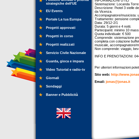
INFORMAZIONI UTILI
strategiche dell’UE
Sistemazione: Locanda Torre - 
Descrizione: l’hotel 3 stelle d
EU Events
da Vicenza.
Accompagnatore/musicista: un
Trattamento: pensione comple
Portale La tua Europa
Data: 29/12-2/1
Durata: 5 giorni e 4 notti.
Progetti approvati
Partecipanti: minimo 10 mas
Quota individuale: € 500
Progetti in corso
Comprende: sistemazione pres
completa con colazione buffet
Progetti realizzati
musicale, accompagnatore/mus
Non comprende: viaggio, beva
Servizio Civile Nazionale
INFO E PRENOTAZIONI: 04
Guarda, gioca e impara
Per ulteriori informazioni potet
Video Tutorial e radio-tv
Sito web:
http://www.jona
Giornali
Email:
jonas@jonas.it
Sondaggi
Banner e Pubblicità