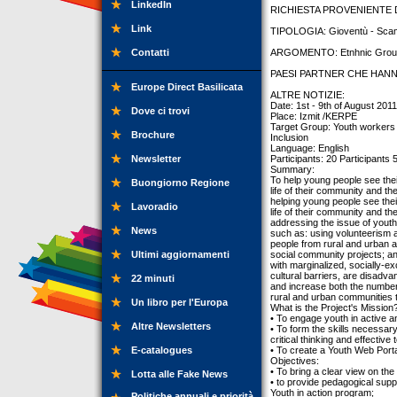
LinkedIn
RICHIESTA PROVENIENTE DA: 
Link
TIPOLOGIA: Gioventù - Sca
Contatti
ARGOMENTO: Etnhnic Groups,S
PAESI PARTNER CHE HANNO
Europe Direct Basilicata
ALTRE NOTIZIE:
Date: 1st - 9th of August 2011
Dove ci trovi
Place: Izmit /KERPE
Target Group: Youth workers (2
Brochure
Inclusion
Language: English
Newsletter
Participants: 20 Participants 
Summary:
To help young people see their
Buongiorno Regione
life of their community and th
helping young people see their
Lavoradio
life of their community and the
addressing the issue of youth
News
such as: using volunteerism a
people from rural and urban ar
Ultimi aggiornamenti
social community projects; an
with marginalized, socially
cultural barriers, are disad
22 minuti
and increase both the number 
rural and urban communities 
Un libro per l'Europa
What is the Project's Mission
• To engage youth in active and
Altre Newsletters
• To form the skills necessary
critical thinking and effectiv
E-catalogues
• To create a Youth Web Porta
Objectives:
• To bring a clear view on t
Lotta alle Fake News
• to provide pedagogical suppo
Youth in action program;
Politiche annuali e priorità