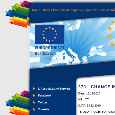
Home
News
Proposte di progetti europei
2010
Gioventù
370. "CHANGE I
L'Associazione Euro-net
Data:
13/12/2010
Facebook
NR.: 370
Twitter
DATA: 13.12.2010
Youtube
TITOLO PROGETTO: "Change i