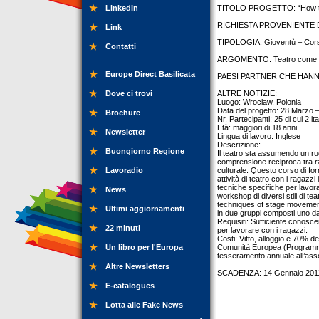
LinkedIn
TITOLO PROGETTO: “How to u
RICHIESTA PROVENIENTE DA: 
Link
TIPOLOGIA: Gioventù – Cors
Contatti
ARGOMENTO: Teatro come stru
Europe Direct Basilicata
PAESI PARTNER CHE HANNO
Dove ci trovi
ALTRE NOTIZIE:
Luogo: Wroclaw, Polonia
Data del progetto: 28 Marzo –
Brochure
Nr. Partecipanti: 25 di cui 2 ita
Età: maggiori di 18 anni
Newsletter
Lingua di lavoro: Inglese
Descrizione:
Buongiorno Regione
Il teatro sta assumendo un ru
comprensione reciproca tra ra
Lavoradio
culturale. Questo corso di for
attività di teatro con i ragazzi
tecniche specifiche per lavora
News
workshop di diversi stili di t
techniques of stage movement)
Ultimi aggiornamenti
in due gruppi composti uno da 
Requisiti: Sufficiente conosce
22 minuti
per lavorare con i ragazzi.
Costi: Vitto, alloggio e 70% de
Un libro per l'Europa
Comunità Europea (Programma “
tesseramento annuale all’asso
Altre Newsletters
SCADENZA: 14 Gennaio 201
E-catalogues
Lotta alle Fake News