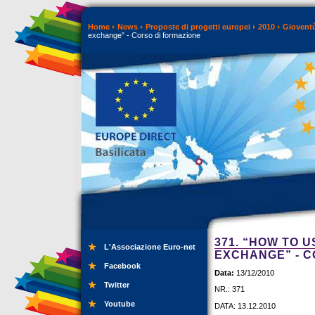
Home
News
Proposte di progetti europei
2010
Gioventù
exchange” - Corso di formazione
371. “HOW TO 
L'Associazione Euro-net
EXCHANGE” - C
Facebook
Data:
13/12/2010
Twitter
NR.: 371
Youtube
DATA: 13.12.2010