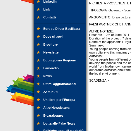
LinkedIn
RICHIESTA PROVENIENTE DA
Link
TIPOLOGIA: Gioventù - Sca
Contatti
ARGOMENTO: Draw pictures 
PAESI PARTNER CHE HANNO
Europe Direct Basilicata
ALTRE NOTIZIE:
Date: 6th -12th of June 2011
Dove ci trovi
Duration of the project: 7 day
Name of the applicant: Turgu
Brochure
Summary:
Young people coming from diff
Newsletter
own culture to this imaginary 
Activities:
Young people from different c
Buongiorno Regione
develop the people and the ot
world from his/her own cultu
Lavoradio
out drama activities about the
the local environment.
News
SCADENZA: -
Ultimi aggiornamenti
22 minuti
Un libro per l'Europa
Altre Newsletters
E-catalogues
Lotta alle Fake News
Politiche annuali e priorità