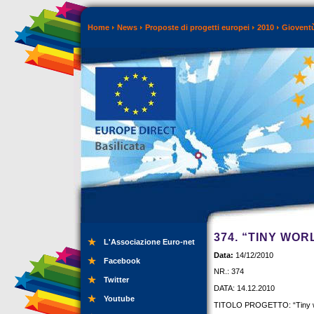
Home
News
Proposte di progetti europei
2010
Gioventù
374. “TINY WO
L'Associazione Euro-net
Data:
14/12/2010
Facebook
NR.: 374
Twitter
DATA: 14.12.2010
Youtube
TITOLO PROGETTO: “Tiny wor