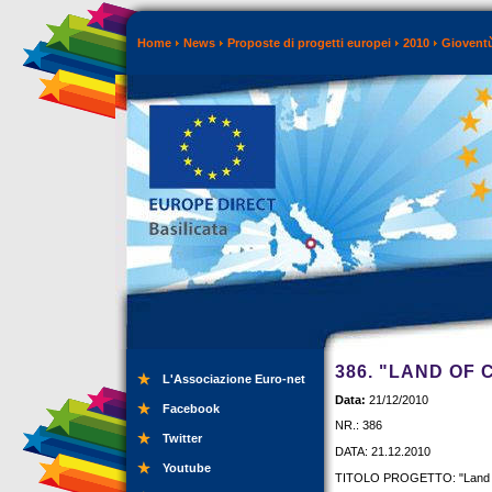
Home
News
Proposte di progetti europei
2010
Gioventù
386. "LAND OF
L'Associazione Euro-net
Data:
21/12/2010
Facebook
NR.: 386
Twitter
DATA: 21.12.2010
Youtube
TITOLO PROGETTO: "Land o