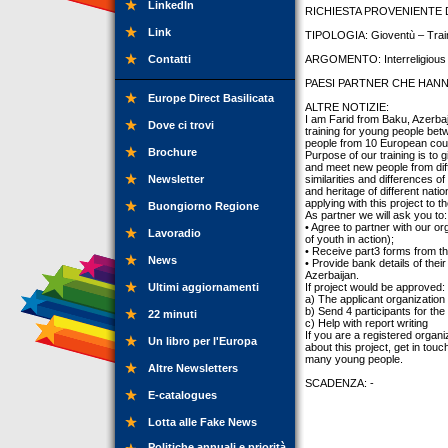
LinkedIn
RICHIESTA PROVENIENTE DA
Link
TIPOLOGIA: Gioventù – Trai
Contatti
ARGOMENTO: Interreligious d
PAESI PARTNER CHE HANNO
Europe Direct Basilicata
ALTRE NOTIZIE:
I am Farid from Baku, Azerba
Dove ci trovi
training for young people bet
people from 10 European countr
Brochure
Purpose of our training is to 
and meet new people from diffe
Newsletter
similarities and differences of
and heritage of different nati
applying with this project to t
Buongiorno Regione
As partner we will ask you to:
• Agree to partner with our or
Lavoradio
of youth in action);
• Receive part3 forms from th
News
• Provide bank details of their
Azerbaijan.
Ultimi aggiornamenti
If project would be approved:
a) The applicant organization 
b) Send 4 participants for the
22 minuti
c) Help with report writing
If you are a registered organi
Un libro per l'Europa
about this project, get in tou
many young people.
Altre Newsletters
SCADENZA: -
E-catalogues
Lotta alle Fake News
Politiche annuali e priorità