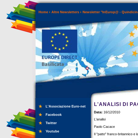
Home
Altre Newsletters
Newsletter "InEurop@ - Quindicin
L'ANALISI DI 
L'Associazione Euro-net
Data:
16/12/2010
Facebook
L'analisi
Twitter
Paolo Cacace
Youtube
Il "patto" franco-britannico e