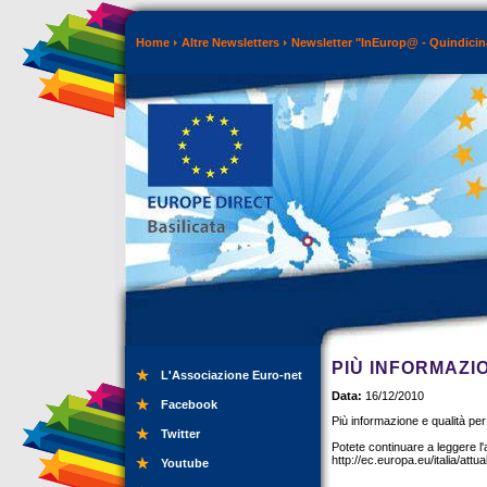
Home
Altre Newsletters
Newsletter "InEurop@ - Quindicin
PIÙ INFORMAZIO
L'Associazione Euro-net
Data:
16/12/2010
Facebook
Più informazione e qualità per i
Twitter
Potete continuare a leggere l'ar
http://ec.europa.eu/italia/att
Youtube