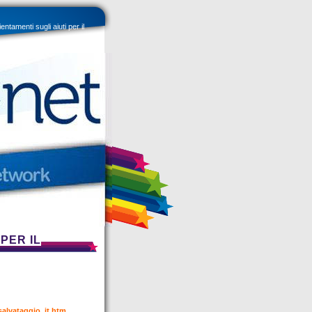
ntamenti sugli aiuti per il
PER IL
salvataggio_it.htm