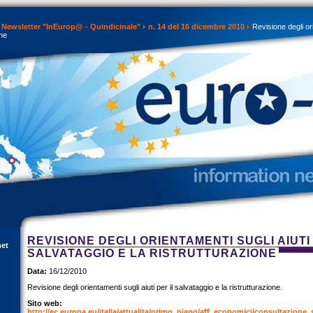
Newsletter "InEurop@ - Quindicinale"
n. 14 del 16 dicembre 2010
Revisione degli orie
one
REVISIONE DEGLI ORIENTAMENTI SUGLI AIUTI 
net
SALVATAGGIO E LA RISTRUTTURAZIONE
Data:
16/12/2010
Revisione degli orientamenti sugli aiuti per il salvataggio e la ristrutturazione.
Sito web:
http://ec.europa.eu/italia/attualita/primo_piano/aff_economici/consultazione_