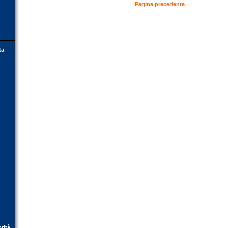
Pagina precedente
ta
orità