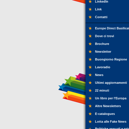
LinkedIn
Link
Contatti
Europe Direct Basilica
Dove ci trovi
Brochure
Newsletter
Buongiorno Regione
Lavoradio
News
Ultimi aggiornamenti
22 minuti
Un libro per l'Europa
Altre Newsletters
E-catalogues
Lotta alle Fake News
Politiche annuali e pri