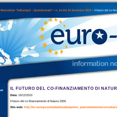
Newsletter "InEurop@ - Quindicinale"
n. 14 del 16 dicembre 2010
Il futuro del co-f
IL FUTURO DEL CO-FINANZIAMENTO DI NATUR
net
Data:
16/12/2010
Il futuro del co-finanziamento di Natura 2000.
Sito web:
http://ec.europa.eu/italia/attualita/primo_piano/ambiente/consulta