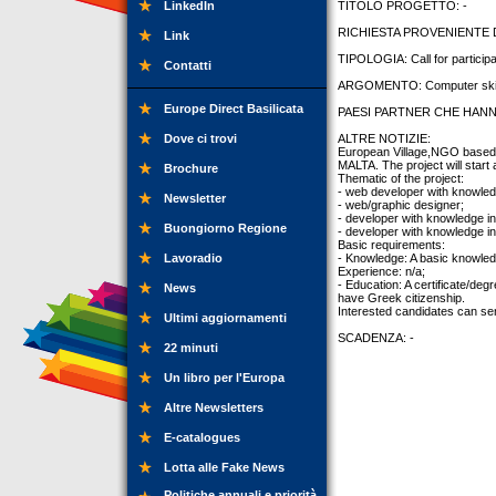
LinkedIn
TITOLO PROGETTO: -
RICHIESTA PROVENIENTE DA:
Link
TIPOLOGIA: Call for particip
Contatti
ARGOMENTO: Computer skil
Europe Direct Basilicata
PAESI PARTNER CHE HANNO
Dove ci trovi
ALTRE NOTIZIE:
European Village,NGO based i
MALTA. The project will start 
Brochure
Thematic of the project:
- web developer with knowled
Newsletter
- web/graphic designer;
- developer with knowledge in 
Buongiorno Regione
- developer with knowledge i
Basic requirements:
Lavoradio
- Knowledge: A basic knowle
Experience: n/a;
- Education: A certificate/de
News
have Greek citizenship.
Interested candidates can send
Ultimi aggiornamenti
SCADENZA: -
22 minuti
Un libro per l'Europa
Altre Newsletters
E-catalogues
Lotta alle Fake News
Politiche annuali e priorità