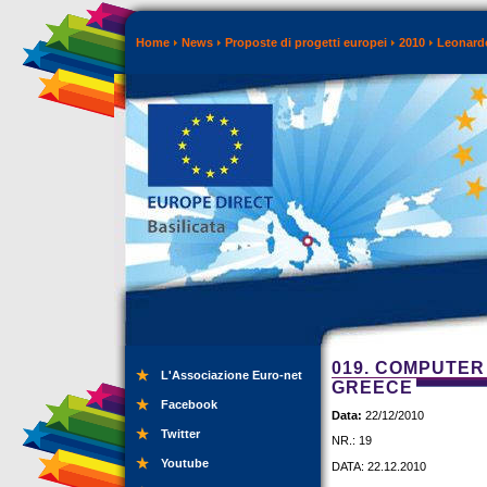
Home
News
Proposte di progetti europei
2010
Leonardo
019. COMPUTER
L'Associazione Euro-net
GREECE
Facebook
Data:
22/12/2010
Twitter
NR.: 19
Youtube
DATA: 22.12.2010