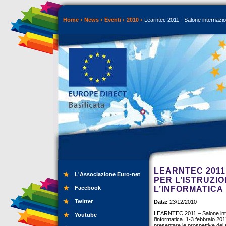
Home
News
Eventi
2010
Learntec 2011 - Salone internazion
LEARNTEC 2011
L'Associazione Euro-net
PER L’ISTRUZI
Facebook
L’INFORMATICA
Twitter
Data:
23/12/2010
LEARNTEC 2011 – Salone inter
Youtube
l’informatica. 1-3 febbraio 
presentare le prospettive dei s