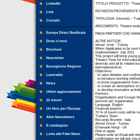
LinkedIn
TITOLO PROGETTO: “Theatre t
RICHIESTA PROVENIENTE DA
Link
TIPOLOGIA: Gioventù – Trai
Contatti
ARGOMENTO: Theatre tools fo
Europe Direct Basilicata
PAESI PARTNER CHE HANNO
Dove ci trovi
ALTRE NOTIZIE:
Venue: Izmir - Turkey
When: Application to be sent 
Brochure
Implementation: July 2011
This project will bring young
Newsletter
Theatre Tools for Intercultura
diversity and all its related i
Buongiorno Regione
international level.
Objectives:
Lavoradio
- to raise debates and confro
- to introduce working method
- to know organisations from
News
- to create an atmosphere of 
- to develop innovative activiti
Ultimi aggiornamenti
Partners:
Organisations and Groups tha
22 minuti
persons per organization.
Language: English
Un libro per l'Europa
Financial aspects :
70 % of travel costs will be 
Trainers Team:
Altre Newsletters
Riccardo Brunetti - Italy
Ahmet Öncel - Turkey
E-catalogues
Emanuele Nargi - Uk
How to apply:
Lotta alle Fake News
Please write an Email with the
confirmation we will ask you to