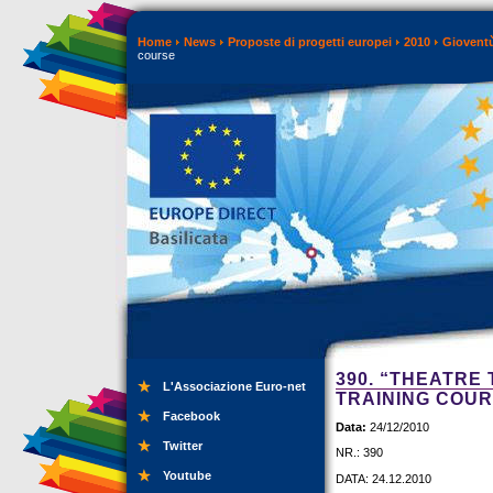
Home
News
Proposte di progetti europei
2010
Gioventù
course
390. “THEATRE
L'Associazione Euro-net
TRAINING COU
Facebook
Data:
24/12/2010
Twitter
NR.: 390
Youtube
DATA: 24.12.2010